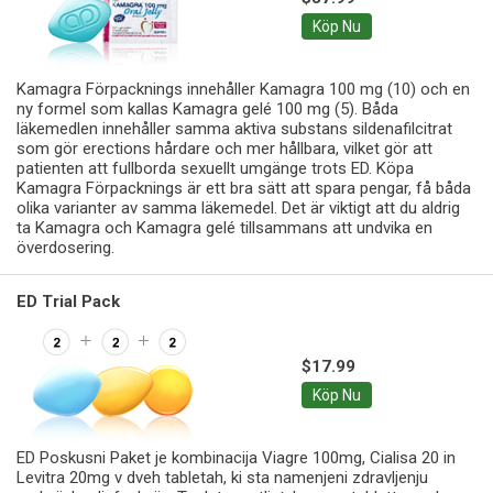
Köp Nu
Kamagra Förpacknings innehåller Kamagra 100 mg (10) och en
ny formel som kallas Kamagra gelé 100 mg (5). Båda
läkemedlen innehåller samma aktiva substans sildenafilcitrat
som gör erections hårdare och mer hållbara, vilket gör att
patienten att fullborda sexuellt umgänge trots ED. Köpa
Kamagra Förpacknings är ett bra sätt att spara pengar, få båda
olika varianter av samma läkemedel. Det är viktigt att du aldrig
ta Kamagra och Kamagra gelé tillsammans att undvika en
överdosering.
ED Trial Pack
$17.99
Köp Nu
ED Poskusni Paket je kombinacija Viagre 100mg, Cialisa 20 in
Levitra 20mg v dveh tabletah, ki sta namenjeni zdravljenju