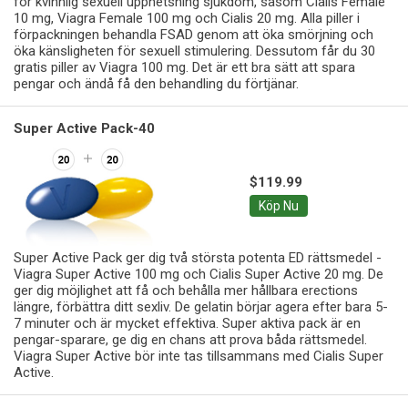
för kvinnlig sexuell upphetsning sjukdom, såsom Cialis Female
10 mg, Viagra Female 100 mg och Cialis 20 mg. Alla piller i
förpackningen behandla FSAD genom att öka smörjning och
öka känsligheten för sexuell stimulering. Dessutom får du 30
gratis piller av Viagra 100 mg. Det är ett bra sätt att spara
pengar och ändå få den behandling du förtjänar.
Super Active Pack-40
$119.99
Köp Nu
Super Active Pack ger dig två största potenta ED rättsmedel -
Viagra Super Active 100 mg och Cialis Super Active 20 mg. De
ger dig möjlighet att få och behålla mer hållbara erections
längre, förbättra ditt sexliv. De gelatin börjar agera efter bara 5-
7 minuter och är mycket effektiva. Super aktiva pack är en
pengar-sparare, ge dig en chans att prova båda rättsmedel.
Viagra Super Active bör inte tas tillsammans med Cialis Super
Active.