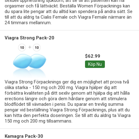
sexuell upphetsning sjukdom, att se till att patienten kan ha
orgasmer och få lättväckt. Beställa Women Förpacknings kan
du spara lite pengar att du alltid kan spendera på andra sätt. Se
till att du aldrig ta Cialis Female och Viagra Female närmare än
24 timmars mellanrum.
Viagra Strong Pack-20
$62.99
Köp Nu
Viagra Strong Förpacknings ger dig en möjlighet att prova två
olika starka - 150 mg och 200 mg. Viagra hjälper dig att
förbättra kvaliteten på ditt sexliv genom att hjälpa dig att hålla
erections längre och göra dem hårdare genom att stimulera
blodflödet till vävnaden i penis. Du sparar en trevlig summa
pengar vid beställning Viagra Strong Förpacknings, plus att du
kan hitta den perfekta doseringen. Se till att du aldrig ta Viagra
150 mg och 200 mg tillsammans.
Kamagra Pack-30