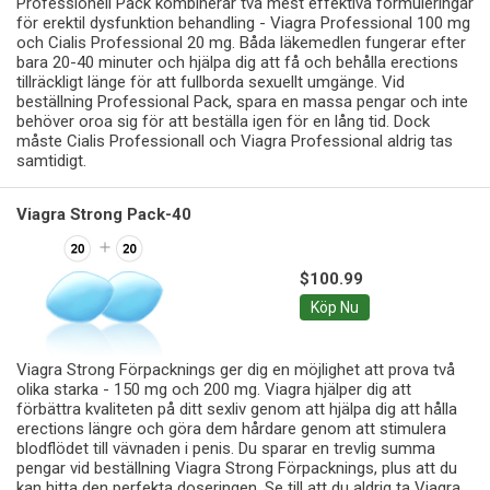
Professionell Pack kombinerar två mest effektiva formuleringar
för erektil dysfunktion behandling - Viagra Professional 100 mg
och Cialis Professional 20 mg. Båda läkemedlen fungerar efter
bara 20-40 minuter och hjälpa dig att få och behålla erections
tillräckligt länge för att fullborda sexuellt umgänge. Vid
beställning Professional Pack, spara en massa pengar och inte
behöver oroa sig för att beställa igen för en lång tid. Dock
måste Cialis Professionall och Viagra Professional aldrig tas
samtidigt.
Viagra Strong Pack-40
$100.99
Köp Nu
Viagra Strong Förpacknings ger dig en möjlighet att prova två
olika starka - 150 mg och 200 mg. Viagra hjälper dig att
förbättra kvaliteten på ditt sexliv genom att hjälpa dig att hålla
erections längre och göra dem hårdare genom att stimulera
blodflödet till vävnaden i penis. Du sparar en trevlig summa
pengar vid beställning Viagra Strong Förpacknings, plus att du
kan hitta den perfekta doseringen. Se till att du aldrig ta Viagra