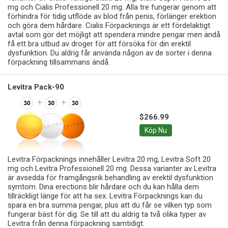
mg och Cialis Professionell 20 mg. Alla tre fungerar genom att
förhindra för tidig utflöde av blod från penis, förlänger erektion
och göra dem hårdare. Cialis Förpacknings är ett fördelaktigt
avtal som gör det möjligt att spendera mindre pengar men ändå
få ett bra utbud av droger för att försöka för din erektil
dysfunktion. Du aldrig får använda någon av de sorter i denna
förpackning tillsammans ändå.
Levitra Pack-90
$266.99
Köp Nu
Levitra Förpacknings innehåller Levitra 20 mg, Levitra Soft 20
mg och Levitra Professionell 20 mg. Dessa varianter av Levitra
är avsedda för framgångsrik behandling av erektil dysfunktion
symtom. Dina erections blir hårdare och du kan hålla dem
tillräckligt länge för att ha sex. Levitra Förpacknings kan du
spara en bra summa pengar, plus att du får se vilken typ som
fungerar bäst för dig. Se till att du aldrig ta två olika typer av
Levitra från denna förpackning samtidigt.