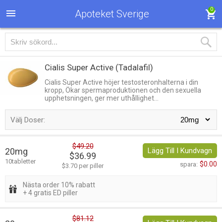
0
Apoteket Sverige
Cialis Super Active
(Tadalafil)
Cialis Super Active höjer testosteronhalterna i din
kropp, Ökar spermaproduktionen och den sexuella
upphetsningen, ger mer uthållighet...
Välj Doser:
$49.20
20mg
Lägg Till I Kundvagn
$36.99
10tabletter
$0.00
spara:
$3.70 per piller
Nästa order 10% rabatt
+ 4 gratis ED piller
$81.12