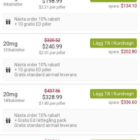
$198.99
90tabletter
$134.10
spara:
$2.21 per piller
Nästa order 10% rabatt
+ 10 gratis ED piller
$320.52
20mg
Lägg Till I Kundvagn
$240.99
120tabletter
$202.80
spara:
$2.01 per piller
Nästa order 10% rabatt
+ 10 gratis ED piller
Gratis standard airmail leverans
$437.56
20mg
Lägg Till I Kundvagn
$328.99
180tabletter
$336.60
spara:
$1.83 per piller
Nästa order 10% rabatt
+ Gratis Ed rättegång pack
Gratis standard airmail leverans