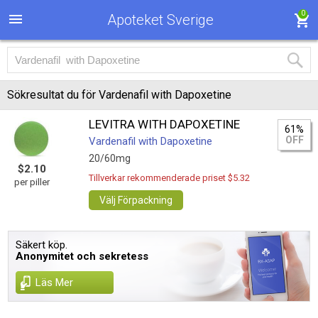
0
Apoteket Sverige
Sökresultat du för Vardenafil with Dapoxetine
LEVITRA WITH DAPOXETINE
61%
OFF
Vardenafil with Dapoxetine
20/60mg
$2.10
Tillverkar rekommenderade priset $5.32
per piller
Välj Förpackning
Säkert köp.
Anonymitet och sekretess
Läs Mer